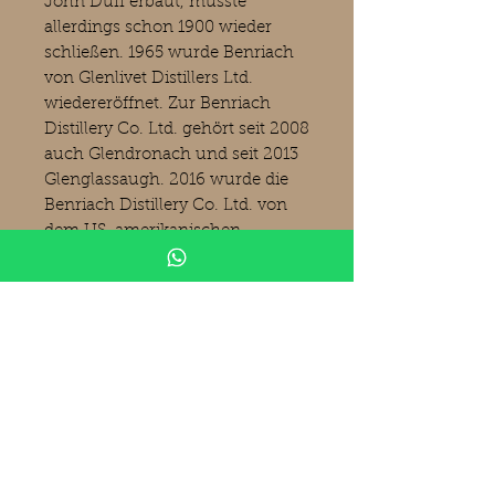
John Duff erbaut, musste
allerdings schon 1900 wieder
schließen. 1965 wurde Benriach
von Glenlivet Distillers Ltd.
wiedereröffnet. Zur Benriach
Distillery Co. Ltd. gehört seit 2008
auch Glendronach und seit 2013
Glenglassaugh. 2016 wurde die
Benriach Distillery Co. Ltd. von
dem US-amerikanischen
Konzern Brown-Forman
übernommen. Benriach
produziert peated und unpeated
Whiskys, oftmals mit tollen
Nachreifungen in besonderen
Fässern, meisten Wood Finishes.
Benriach ist da sehr kreativ und
experimentierfreudig. (Bilder
Kirsch Spirituosen)