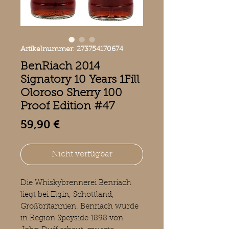
Artikelnummer: 273754170674
BenRiach 2014
Signatory 10 Years 1Fill
Oloroso Sherry 100
Proof Edition #47
Preis
59,90 €
Nicht verfügbar
Die Whiskybrennerei Benriach
liegt bei Elgin, Schottland,
Großbritannien. Benriach wurde
in Region Speyside 1898 von