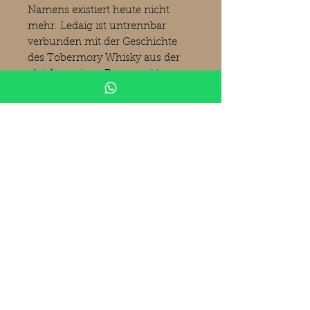
Namens existiert heute nicht
mehr. Ledaig ist untrennbar
verbunden mit der Geschichte
des Tobermory Whisky aus der
gleichnamigen Brennerei im
Städtchen Tobermory auf der Isle
of Mull, vor der Westküste
Schottlands nördlich von Jura.
Ledaig ist der getorfte Whisky aus
der Tobermory Brennerei. (Bilder
Kirsch Spirituosen).
Produktinformationen
Benrinnes 1994
GM
Gordon & MacPhail
Connoisseurs Choice - Cask
Strength
© 2019 Whisky-Raritäten Andermann