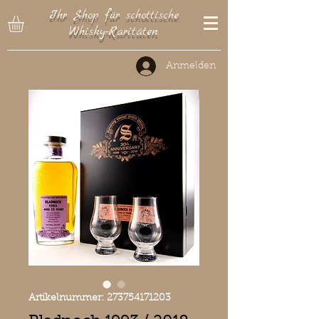
Ihr Shop für schottische
Whisky-Raritäten
Anmelden
Artikelnummer: 273754171203