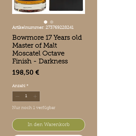
Artikelnummer: 273769228241
Bowmore 17 Years old
Master of Malt
Moscatel Octave
Finish - Darkness
Preis
198,50 €
Anzahl
*
Nur noch 1 verfügbar
In den Warenkorb