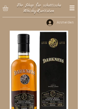
Ihr Shop für schottische
Whisky-Raritäten
Anmelden