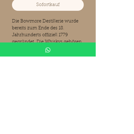
Sofortkauf
Die Bowmore Destillerie wurde
bereits zum Ende des 18.
Jahrhunderts offiziell 1779
gegründet. Die Whiskys gehören
zu den bekanntesten und
beliebtesten Islay-Whiskys.
Bowmore-Abfüllungen
bestechen vor allem durch ihre
Ausgewogenheit, die "Whisky-
Papst" Michael Jackson als "ein
Rätsel von kaum zu fassender
Komplexität" beschreibt.
Produktinformationen
Bowmore Darkness
Master of Malt