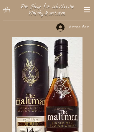
Ihr Shop für schottische
Whisky-Raritäten
Anmelden