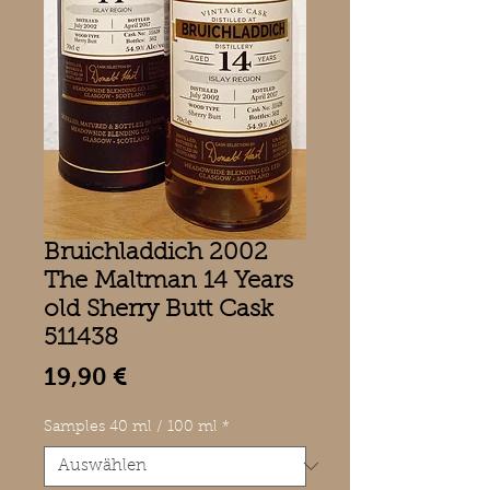
Bruichladdich 2002
The Maltman 14 Years
old Sherry Butt Cask
511438
Preis
19,90 €
Samples 40 ml / 100 ml
*