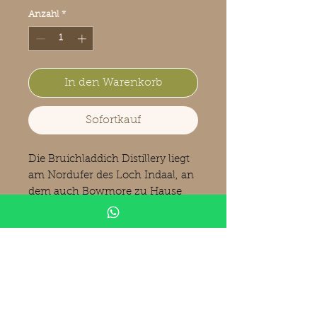
Anzahl
*
In den Warenkorb
Sofortkauf
Die Bruichladdich Distillery liegt
am Nordufer des Loch Indaal, an
dem auch Bowmore zu Hause
ist, auf der Insel Islay, Schottland.
Bruichladdich benutzt besondere
Brennblasen, die offen und nicht
besonders hoch sind.
Bruichladdich betreibt eine
eigene Flaschenabfüllung, die
einzige auf Islay.