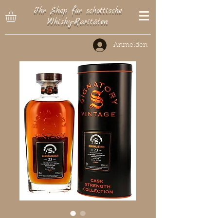
Ihr Shop für schottische
Whisky-Raritäten
Anmelden