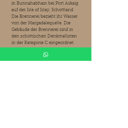
in Bunnahabhain bei Port Askaig
auf der Isle of Islay, Schottland.
Die Brennerei bezieht ihr Wasser
von der Margadalequelle. Die
Gebäude der Brennerei sind in
den schottischen Denkmallisten
in der Kategorie C eingeordnet.
Die nördlichste der Destillerien
auf Islay wurde 1881 von James
Ford, James Greenlees und
William Robertson an der
Mündung des Margadale
gegründet. 2013 kaufte die
südafrikanische Distell Group Ltd.
die Brennerei.(Bilder Kirsch
Spirituosen)
Produktinformationen