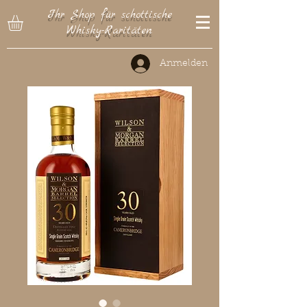
Ihr Shop für schottische
Whisky-Raritäten
Anmelden