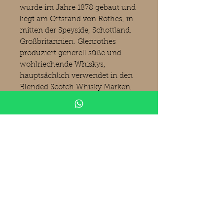
wurde im Jahre 1878 gebaut und
liegt am Ortsrand von Rothes, in
mitten der Speyside, Schottland.
Großbritannien. Glenrothes
produziert generell süße und
wohlriechende Whiskys,
hauptsächlich verwendet in den
Blended Scotch Whisky Marken,
Scotch Whisky Marken Famous
Grouse, J&B, und Chivas Regal.
Die Single Malts der Distille sind
bei Kennern sehr beliebt -
unterschiedlichen Vintage
Abfüllungen die dabei immer
süß, würzig, fruchtig und
komplex sind. (Bilder Kirsch
Spirituosen).
Produktinformationen