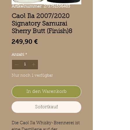
Artikelnummer: 273751536483
Caol Ila 2007/2020
Signatory Samurai
Sherry Butt (Finish)8
Preis
249,90 €
Anzahl
*
Nur noch 1 verfügbar
In den Warenkorb
Sofortkauf
Die Caol Ila Whisky-Brennerei ist
eine Destillerie auf der