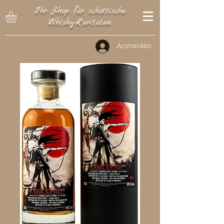
Ihr Shop für schottische
Whisky-Raritäten
Anmelden