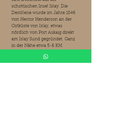
schottischen Insel Islay. Die
Destillerie wurde im Jahre 1846
von Hector Henderson an der
Ostküste von Islay, etwas
nördlich von Port Askaig direkt
am Islay Sund gegründet. Ganz
in der Nähe etwa 5-6 KM
nördlich befindet sich die
Bunnahabhain Destillerie. Immer
wieder im Laufe der Zeit wurde
eine Ruhepause eingelegt bis die
Anzahl der Brennblasen von zwei
auf sechs erhöht wurde. Die
Destillerie gehört heute zu
Diageo plc. (Bilder Kirsch
Spirituosen)
Produktinformationen