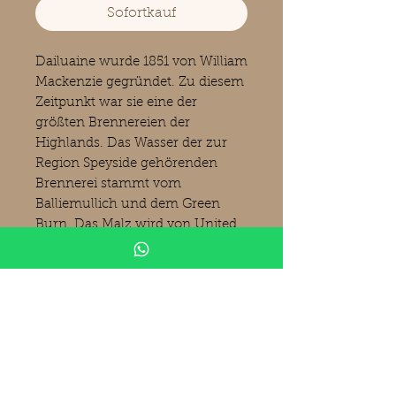
Sofortkauf
Dailuaine wurde 1851 von William
Mackenzie gegründet. Zu diesem
Zeitpunkt war sie eine der
größten Brennereien der
Highlands. Das Wasser der zur
Region Speyside gehörenden
Brennerei stammt vom
Balliemullich und dem Green
Burn. Das Malz wird von United
Distillers-Maltings in Roseisle,
Muir of Ord und Burghead
bezogen. Als Original-Abfüllung
gibt es seit 1991 einen 16-jährigen
Dailuaine in der „Flora-&-Fauna-
Serie“. Seit 1997 gibt es diesen
auch als Abfüllung in Fassstärke.
Daher ist diese Abfüllung von