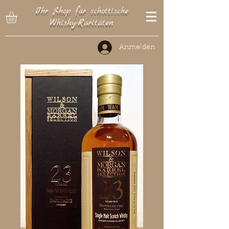
Ihr Shop für schottische
Whisky-Raritäten
Anmelden