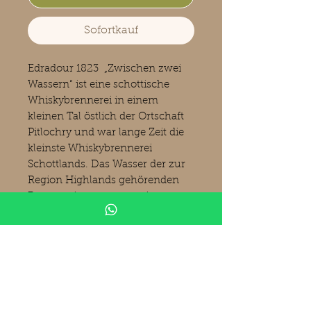
Sofortkauf
Edradour 1823 „Zwischen zwei
Wassern“ ist eine schottische
Whiskybrennerei in einem
kleinen Tal östlich der Ortschaft
Pitlochry und war lange Zeit die
kleinste Whiskybrennerei
Schottlands. Das Wasser der zur
Region Highlands gehörenden
Brennerei stammt aus einer
Quelle am Mhoulin Moor. Die
Edradour-Whiskys sind
ungetorft. Es werden aber unter
dem Namen Ballechin auch
rauchige Abfüllungen
angeboten. Am 22. Juli 2002
wurde die Destillerie an Andrew