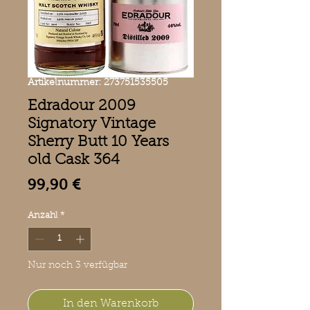
Artikelnummer: 273751535505
Edradour 2009
Signatory Vintage
Sherry Butt 10 Years
old Cask 364
Preis
99,90 €
Anzahl
*
Nur noch 3 verfügbar
In den Warenkorb