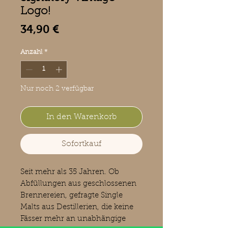
Logo!
Preis
34,90 €
Anzahl
*
Nur noch 2 verfügbar
In den Warenkorb
Sofortkauf
Seit mehr als 35 Jahren. Ob
Abfüllungen aus geschlossenen
Brennereien, gefragte Single
Malts aus Destillerien, die keine
Fässer mehr an unabhängige