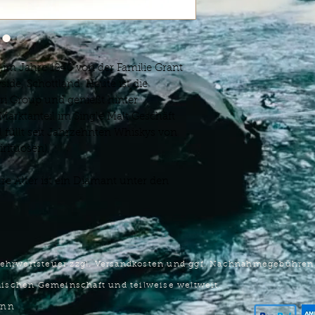
Abgang: Sehr Lang, 
Schokoladennoten, M
Kaffee mit einer lei
Grant aus dem Sherr
e im Jahre 1840 von der Familie Grant
side, Schottland. Heute ist die
ri Group und genießt hinter
Marktanteil im Single Malt Geschäft
 füllt seit Jahrzehnten Whiskys von
irituosen)
re Alter ist ein Diamant unter den
n Mehrwertsteuer zzgl. Versandkosten und ggf. Nachnahmegebühre
äischen Gemeinschaft und teilweise weltweit.
ann