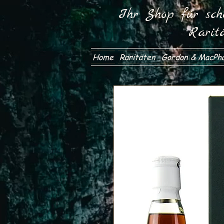
Ihr Shop für scho
Rarit
Home
Raritäten
Gordon & MacPha