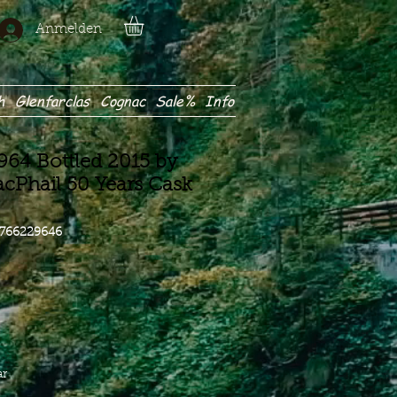
Anmelden
h
Glenfarclas
Cognac
Sale%
Info
964 Bottled 2015 by
cPhail 50 Years Cask
3766229646
eis
ar