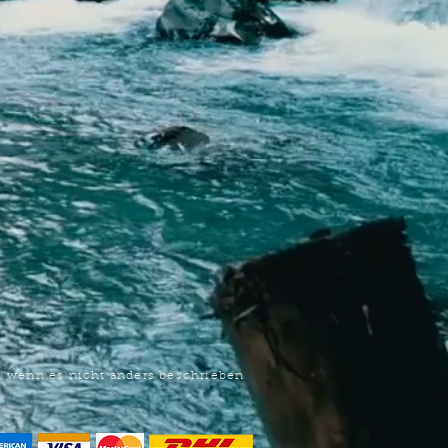
samtig, vollmundige
arzipan, Vanille, Rosinen, etwas
chten Rauchigkeit. Toller Glen
yfass! My Score 94/100
n, wenn es nicht anders beschrieben