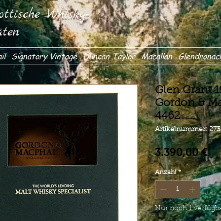
ttische Whisky-
äten
il
Signatory Vintage
Duncan Taylor
Macallan
Glendronac
Glen Grant 1
Gordon & Ma
4462
Artikelnummer: 27
Pr
3.390,00 €
Anzahl
*
Nur noch 1 verfügb