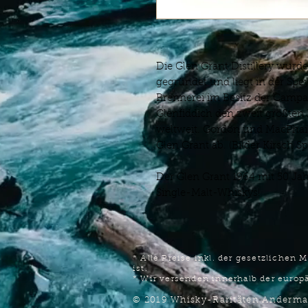
Die Glen Grant Distillery wurd
gegründet und liegt in der Spey
Brennerei im Besitz der Campa
Glenfiddich den zweit größten 
weltweit. Gordon und MacPhail
Glen Grant ab. (Bilder Kirsch Sp
Der Glen Grant 1964 mit 50 Jah
Single-Malt-Whiskys!
* Alle Preise inkl. der gesetzliche
ist.
* Wir versenden innerhalb der europ
© 2019 Whisky-Raritäten Anderm