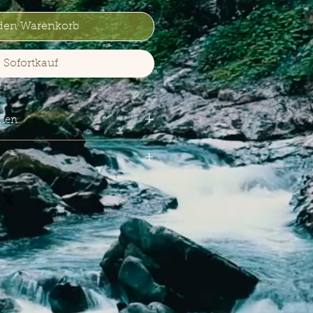
 den Warenkorb
Sofortkauf
onen
ger Sherryton, Süß Fruchtaromen
apfel und Kiwi. Aprikose,
ead
Nelkennoten und Zimt mit einem
41
nge, tiefe Fruchtkuchenaromen,
würze, Nelken und ein Hauch
42,85 € * / 1 Liter) inkl. MwSt.
er Minze.