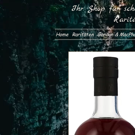
Ihr Shop für scho
Rarit
Home
Raritäten
Gordon & MacPha