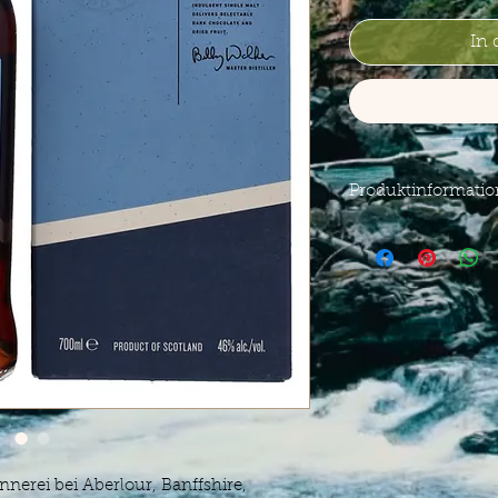
In
Produktinformati
Glenallachie
15
Originalabfüllung
15 Years old
Bottled 2024
Pedro Ximénez & O
Hogsheads
46 % / 0,7L
Inhalt:
0.7 Liter (107
nnerei bei Aberlour, Banffshire,