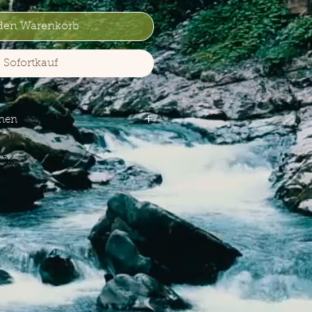
 den Warenkorb
Sofortkauf
onen
loroso Sherry Puncheons &
,85€ * / 1 Liter) inkl. MwSt.