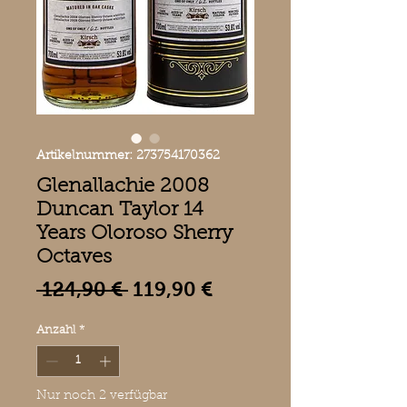
Artikelnummer: 273754170362
Glenallachie 2008
Duncan Taylor 14
Years Oloroso Sherry
Octaves
Standardpreis
Sale-
 124,90 € 
119,90 €
Preis
Anzahl
*
Nur noch 2 verfügbar