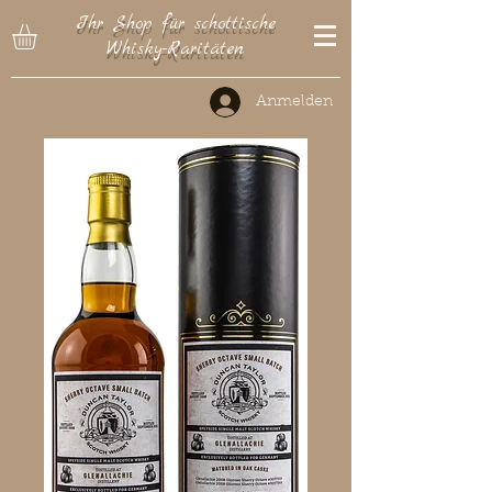
Ihr Shop für schottische
Whisky-Raritäten
Anmelden