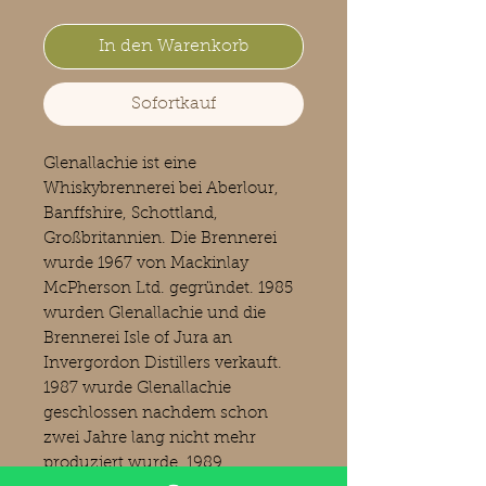
In den Warenkorb
Sofortkauf
Glenallachie ist eine
Whiskybrennerei bei Aberlour,
Banffshire, Schottland,
Großbritannien. Die Brennerei
wurde 1967 von Mackinlay
McPherson Ltd. gegründet. 1985
wurden Glenallachie und die
Brennerei Isle of Jura an
Invergordon Distillers verkauft.
1987 wurde Glenallachie
geschlossen nachdem schon
zwei Jahre lang nicht mehr
produziert wurde. 1989