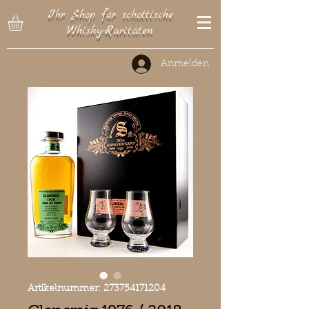
Ihr Shop für schottische
Whisky-Raritäten
Anmelden
Artikelnummer: 273754171204