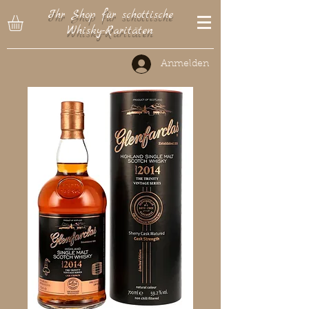
Ihr Shop für schottische
Whisky-Raritäten
Anmelden