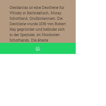
Glenfarclas ist eine Destillerie für
Whisky in Ballindalloch, Moray,
Schottland, Großbritannien. Die
Destillerie wurde 1836 von Robert
Hay gegründet und befindet sich
in der Speyside, im Nordosten
Schottlands. Die älteste
schottische Brennerei in
Familienbesitz gehört seit 1865
der Familie Grant. Die Whiskys
von Glenfarclas werden fast
ausschließlich in ehemaligen
Sherryfässern (Oloroso) gelagert.
Es gibt eine sehr große Palette an
verschiedenen Abfüllungen von
der Destillerie selber.
Produktinformationen