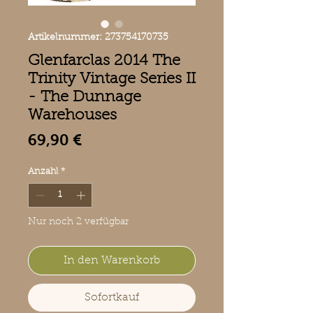
Artikelnummer: 273754170735
Glenfarclas 2014 The
Trinity Vintage Series II
- The Dunnage
Warehouses
Preis
69,90 €
Anzahl
*
Nur noch 2 verfügbar
In den Warenkorb
Sofortkauf