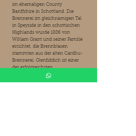
im ehemaligen County
Banffshire in Schottland. Die
Brennerei im gleichnamigen Tal
in Speyside in den schottischen
Highlands wurde 1886 von
William Grant und seiner Familie
errichtet, die Brennblasen
stammten aus der alten Cardhu-
Brennerei. Glenfiddich ist einer
der erfolgreichsten
Whiskyhersteller, dessen Whisky
fast auf der ganzen Welt
erhältlich und dessen dreieckige
Flaschenform typisch für die
Brennerei ist. Glenfiddich ist einer
der größten Single-Malt-
Produzenten Schottlands.
Produktinformationen