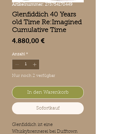
Artikelnummer: 273754170449
Glenfiddich 40 Years
old Time Re:Imagined
Cumulative Time
Preis
4.880,00 €
Anzahl
*
Nur noch 2 verfügbar
In den Warenkorb
Sofortkauf
Glenfiddich ist eine
Whiskybrennerei bei Dufftown