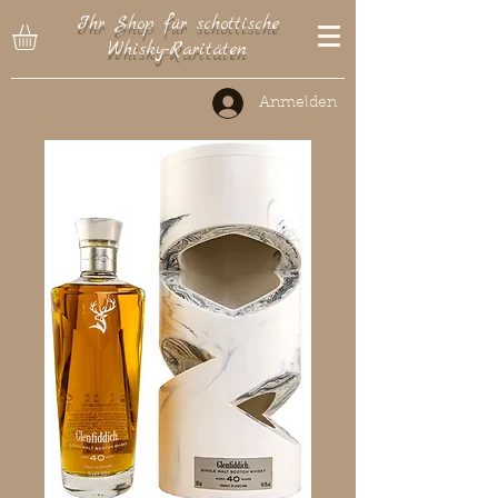
Ihr Shop für schottische
Whisky-Raritäten
Anmelden