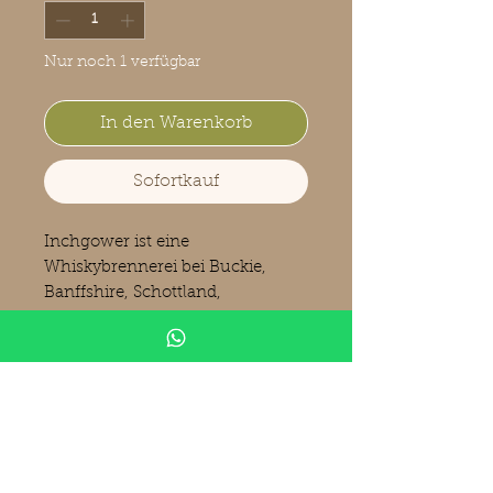
Nur noch 1 verfügbar
In den Warenkorb
Sofortkauf
Inchgower ist eine
Whiskybrennerei bei Buckie,
Banffshire, Schottland,
Großbritannien. Das Wasser
stammt aus Quellen auf den
Menduff Hills. Der erzeugte
Whisky wird zum Großteil in
Blends, unter anderem Bell's,
White Horse und Johnnie Walker,
verwendet und nur etwa 1 %