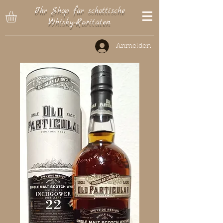
Ihr Shop für schottische
Whisky-Raritäten
Anmelden