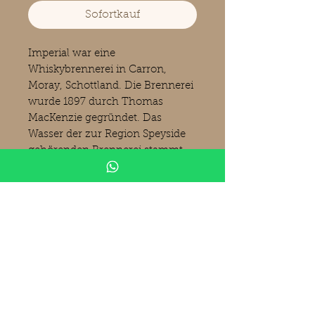
Sofortkauf
Imperial war eine
Whiskybrennerei in Carron,
Moray, Schottland. Die Brennerei
wurde 1897 durch Thomas
MacKenzie gegründet. Das
Wasser der zur Region Speyside
gehörenden Brennerei stammt
aus dem Ballintomb Burn. Seit
der Übernahme von Allied
Distillers am 5. Juli 2005 gehört
die Destillerie Pernod Ricard. 2013
wurden die Gebäude abgerissen,
um Platz für die neue
Dalmunach-Whiskybrennerei zu
schaffen. (Bilder Kirsch
Spirituosen)