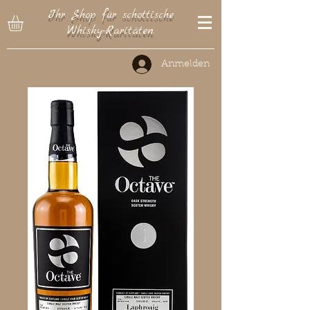
Ihr Shop für schottische
Whisky-Raritäten
Anmelden