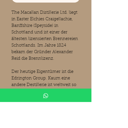
The Macallan Distillerie Ltd. liegt
in Easter Elchies Craigellachie,
Banffshire (Speyside) in
Schottland und ist einer der
ältesten lizensierten Brennereien
Schottlands. Im Jahre 1824
bekam der Gründer Alexander
Reid die Brennlizenz.
Der heutige Eigentümer‎ ist die
Edrington Group. Kaum eine
andere Destillerie ist weltweit so
beliebt und bekannt wie "The
Macallan". Auf
Auktionsplattformen werden für
alte Macallan Abfüllungen die
höchsten Preise geboten.