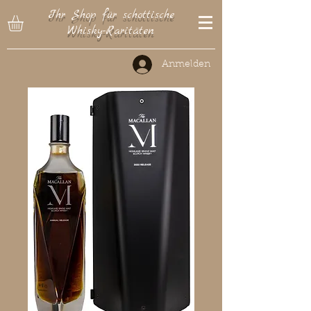
Ihr Shop für schottische
Whisky-Raritäten
Anmelden