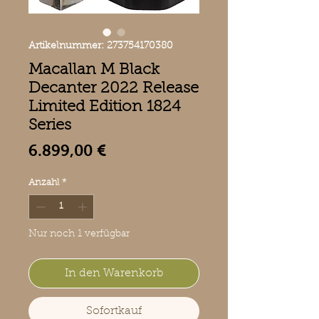
Artikelnummer: 273754170380
Macallan M Black
Decanter 2022 Release
Limited Edition 1824
Series
Preis
6.899,00 €
Anzahl
*
Nur noch 1 verfügbar
In den Warenkorb
Sofortkauf