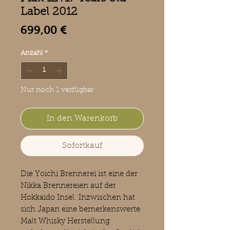
Label 2012
Preis
699,00 €
Anzahl
*
Nur noch 1 verfügbar
In den Warenkorb
Sofortkauf
Die Yoichi Brennerei ist eine der
Nikka Brennereien auf der
Hokkaido Insel. Inzwischen hat
sich Japan eine bemerkenswerte
Malt Whisky Herstellung