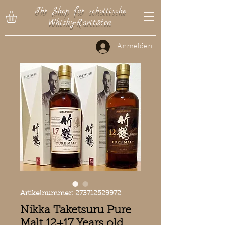
Ihr Shop für schottische
Whisky-Raritäten
Anmelden
Artikelnummer: 273712529972
Nikka Taketsuru Pure
Malt 12+17 Years old