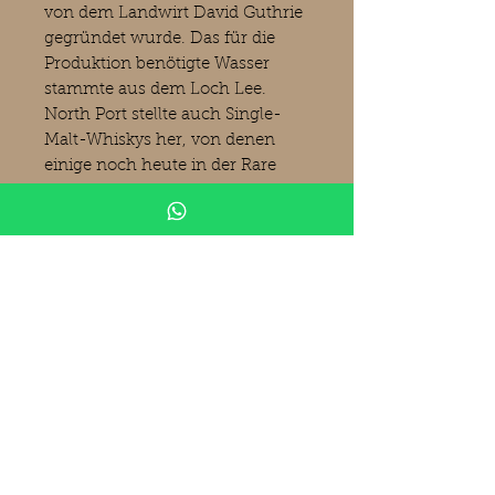
von dem Landwirt David Guthrie
gegründet wurde. Das für die
Produktion benötigte Wasser
stammte aus dem Loch Lee.
North Port stellte auch Single-
Malt-Whiskys her, von denen
einige noch heute in der Rare
Malt Series erhältlich sind. Die
Brennerei wurde 1983
geschlossen, das Gelände wurde
1990 verkauft und die Gebäude
abgerissen. Zudem sind
verschiedene Abfüllungen
unabhängiger Abfüller erhältlich.
(Bilder Kirsch Spirituosen).
Produktinformationen