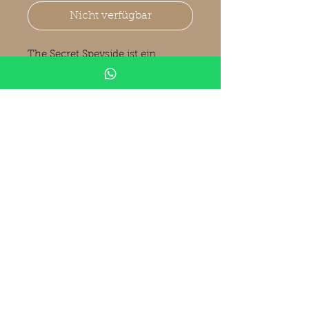
Nicht verfügbar
The Secret Speyside ist ein
Whisky aus einer sehr
renommierten Speyside
Brennerei - der Name darf nicht
genannt werden, doch Experten
vermutet "The Macallan" als
Brennerei hinter diesen
Abfüllungen.
Produktinformationen
Secret Speyside Distillery
2006
Meadowside Blending (MBl)
The Maltman
13 Years old
© 2019 Whisky-Raritäten Andermann
Whiskyhandel@gmx.de
Vintage 11.2006
Bottled 02.2020