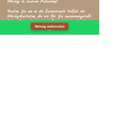
Whiskys in unserem Onlineshop!
Tauchen Sie ein in die faszinierende Vielfalt der
Whisky-Raritäten, die wir für Sie zusammengestellt
haben. Unser Sortiment umfasst exquisite Single-
Malt-Whiskys aus den renommiertesten Destillerien
Vertrag widerrufen
Schottlands, die sowohl Kenner als auch Neulinge
begeistern werden.
Ob Sie auf der Suche nach einem besonderen
Geschenk sind oder Ihre eigene Sammlung erweitern
möchten – in unserem Onlineshop finden Sie die
perfekten Raritäten, die jeden Whisky-Liebhaber
erfreuen.
Stöbern Sie durch unsere Auswahl und lassen Sie
sich von der Qualität und Vielfalt unserer Produkte
inspirieren. Wir freuen uns darauf, Ihnen ein Stück
schottischer Tradition direkt nach Hause zu bringen!
SHOP
© 2019 Whisky-Raritäten Andermann
Whiskyhandel@gmx.de