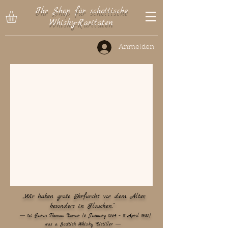
Ihr Shop für schottische
Whisky-Raritäten
Anmelden
„Wir haben große Ehrfurcht vor dem Alter,
besonders in Flaschen.“
― 1st Baron Thomas Dewar (6 January 1864 – 11 April 1930)
was a Scottish Whisky Distiller ―