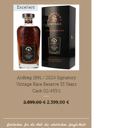
Excellent
#1684 & 81011001
Ardbeg 1991 / 2024 Signatory
Macallan 1950 Bottled 
Vintage Rare Reserve 33 Years
Gordon & MacPhail 58
Cask 02/453/1
Standardpreis
Sale-Preis
2.899,00 €
2.399,00 €
Entdecken Sie die Welt des schottischen Single-Malt-